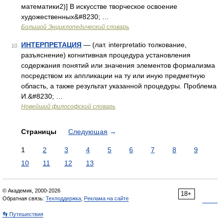
математики2)] В искусстве творческое освоение
художественных&#8230; …
Большой Энциклопедический словарь
ИНТЕРПРЕТАЦИЯ
— (лат. interpretatio толкование,
10
разъяснение) когнитивная процедура установления
содержания понятий или значения элементов формализма
посредством их аппликации на ту или иную предметную
область, а также результат указанной процедуры. Проблема
И.&#8230; …
Новейший философский словарь
Страницы
Следующая
→
1
2
3
4
5
6
7
8
9
10
11
12
13
© Академик, 2000-2026
18+
Обратная связь:
Техподдержка
,
Реклама на сайте
👣 Путешествия