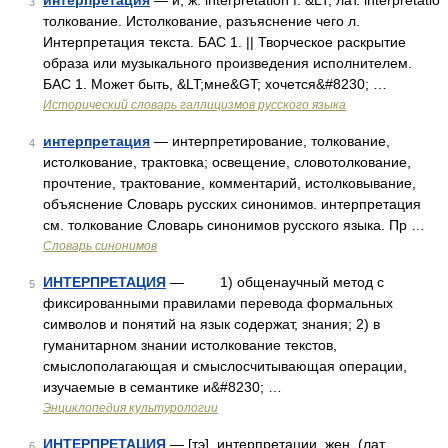
интерпретация
— и, ж. interprétation f. &LT; лат. interpretatio
3
толкование. Истолкование, разъяснение чего л.
Интерпретация текста. БАС 1. || Творческое раскрытие
образа или музыкального произведения исполнителем.
БАС 1. Может быть, &LT;мне&GT; хочется&#8230; …
Исторический словарь галлицизмов русского языка
интерпретация
— интерпретирование, толкование,
4
истолкование, трактовка; освещение, словотолкование,
прочтение, трактование, комментарий, истолковывание,
объяснение Словарь русских синонимов. интерпретация
см. толкование Словарь синонимов русского языка. Пр …
Словарь синонимов
ИНТЕРПРЕТАЦИЯ
— 1) общенаучный метод с
5
фиксированными правилами перевода формальных
символов и понятий на язык содержат, знания; 2) в
гуманитарном знании истолкование текстов,
смыслополагающая и смыслосчитывающая операции,
изучаемые в семантике и&#8230; …
Энциклопедия культурологии
ИНТЕРПРЕТАЦИЯ
— [тэ], интерпретации, жен. (лат.
6